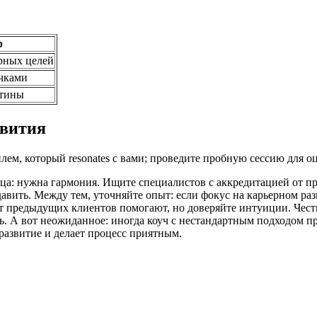
р
рных целей
чками
утины
звития
лем, который resonates с вами; проведите пробную сессию для 
нца: нужна гармония. Ищите специалистов с аккредитацией от пр
авить. Между тем, уточняйте опыт: если фокус на карьерном разв
 предыдущих клиентов помогают, но доверяйте интуиции. Честно
ь. А вот неожиданное: иногда коуч с нестандартным подходом п
 развитие и делает процесс приятным.