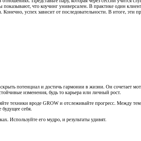
тношениях. Представьте пару, которая через сессии учится слуш
ы показывают, что коучинг универсален. В практике один клиен
ы. Конечно, успех зависит от последовательности. В итоге, эти
аскрыть потенциал и достичь гармонии в жизни. Он сочетает мо
стойчивые изменения, будь то карьера или личный рост.
яйте техники вроде GROW и отслеживайте прогресс. Между тем,
е будущее себя.
ах. Используйте его мудро, и результаты удивят.