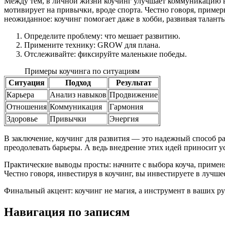
Между тем, в личной жизни коучинг улучшает коммуникацию в о
мотивирует на привычки, вроде спорта. Честно говоря, пример
неожиданное: коучинг помогает даже в хобби, развивая талант
Определите проблему: что мешает развитию.
Примените технику: GROW для плана.
Отслеживайте: фиксируйте маленькие победы.
Примеры коучинга по ситуациям
Ситуация
Подход
Результат
Карьера
Анализ навыков
Продвижение
Отношения
Коммуникация
Гармония
Здоровье
Привычки
Энергия
В заключение, коучинг для развития — это надежный способ р
преодолевать барьеры. А ведь внедрение этих идей приносит у
Практические выводы просты: начните с выбора коуча, примен
Честно говоря, инвестируя в коучинг, вы инвестируете в лучше
Финальный акцент: коучинг не магия, а инструмент в ваших рук
Навигация по записям