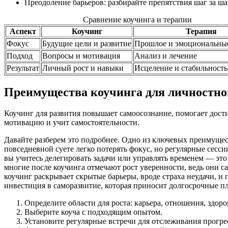
Преодоление барьеров: разбирайте препятствия шаг за ша
Сравнение коучинга и терапии
Аспект
Коучинг
Терапия
Фокус
Будущие цели и развитие
Прошлое и эмоциональны
Подход
Вопросы и мотивация
Анализ и лечение
Результат
Личный рост и навыки
Исцеление и стабильность
Преимущества коучинга для личностно
Коучинг для развития повышает самоосознание, помогает дости
мотивацию и учит самостоятельности.
Давайте разберем это подробнее. Одно из ключевых преимущест
повседневной суете легко потерять фокус, но регулярные сесси
вы учитесь делегировать задачи или управлять временем — это
многие после коучинга отмечают рост уверенности, ведь они с
коучинг раскрывает скрытые барьеры, вроде страха неудачи, и 
инвестиция в саморазвитие, которая приносит долгосрочные п
Определите области для роста: карьера, отношения, здоро
Выберите коуча с подходящим опытом.
Установите регулярные встречи для отслеживания прогре