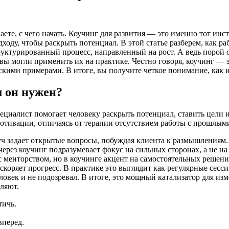
наете, с чего начать. Коучинг для развития — это именно тот ин
ходу, чтобы раскрыть потенциал. В этой статье разберем, как ра
труктурированный процесс, направленный на рост. А ведь порой 
ы могли применить их на практике. Честно говоря, коучинг — эт
ескими примерами. В итоге, вы получите четкое понимание, как 
м он нужен?
ециалист помогает человеку раскрыть потенциал, ставить цели 
мотивации, отличаясь от терапии отсутствием работы с прошлым
оуч задает открытые вопросы, побуждая клиента к размышлениям.
ерез коучинг подразумевает фокус на сильных сторонах, а не на
 менторством, но в коучинге акцент на самостоятельных решения
ускоряет прогресс. В практике это выглядит как регулярные сесс
ловек и не подозревал. В итоге, это мощный катализатор для изм
тляют.
тичь.
вперед.