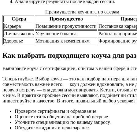
Анализируйте результаты после каждой сессии.
Преимущества коучинга по сферам
Сфера
Преимущество
Приме
Карьера
Повышение продуктивности
Постановка карье
Личная жизнь
Улучшение баланса
Работа над привы
Здоровье
Мотивация к изменениям
Формирование р
Как выбрать подходящего коуча для ра
Выбирайте коуча с сертификацией, опытом в вашей сфере и сти
Теперь глубже. Выбор коуча — это как подбор партнера для та
совместимость важнее всего — коуч должен вдохновлять, а не д
первую встречу — она должна мотивировать. Кстати, отзывы от
к ним. В практике пробные сессии выявляют, подойдет ли стил
инвестируйте в качество. В итоге, правильный выбор ускоряет
Проверьте сертификаты и образование.
Оцените стиль общения на пробной встрече.
Уточните специализацию по вашему запросу.
Обсудите ожидания и цели заранее.