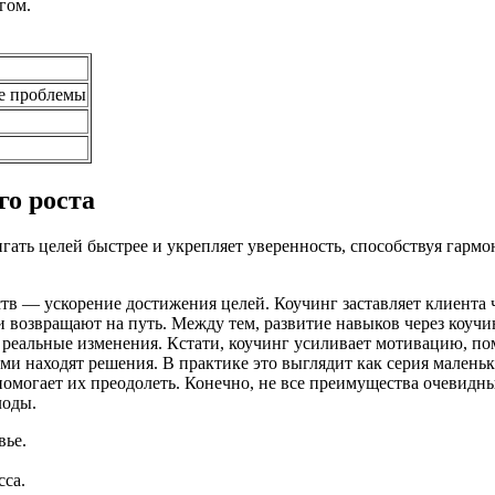
гом.
е проблемы
го роста
гать целей быстрее и укрепляет уверенность, способствуя гарм
в — ускорение достижения целей. Коучинг заставляет клиента ч
и возвращают на путь. Между тем, развитие навыков через коучи
 реальные изменения. Кстати, коучинг усиливает мотивацию, по
ами находят решения. В практике это выглядит как серия малень
помогает их преодолеть. Конечно, не все преимущества очевидны 
лоды.
вье.
сса.