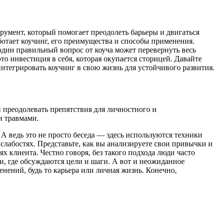
струмент, который помогает преодолеть барьеры и двигаться
ботает коучинг, его преимущества и способы применения.
один правильный вопрос от коуча может перевернуть весь
о инвестиция в себя, которая окупается сторицей. Давайте
интегрировать коучинг в свою жизнь для устойчивого развития.
и преодолевать препятствия для личностного и
и травмами.
 А ведь это не просто беседа — здесь используются техники
 слабостях. Представьте, как вы анализируете свои привычки и
х клиента. Честно говоря, без такого подхода люди часто
ии, где обсуждаются цели и шаги. А вот и неожиданное
енений, будь то карьера или личная жизнь. Конечно,