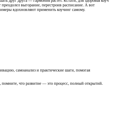
ать друг друга — гармония растет. Кстати, для здоровья коуч
т преодолел выгорание, перестроив расписание. А вот
 примеры вдохновляют применить коучинг самому.
тивацию, самоанализ и практические шаги, помогая
 помните, что развитие — это процесс, полный открытий.