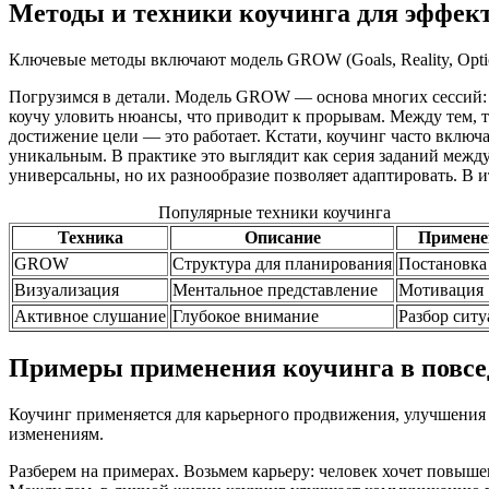
Методы и техники коучинга для эффек
Ключевые методы включают модель GROW (Goals, Reality, Optio
Погрузимся в детали. Модель GROW — основа многих сессий: сн
коучу уловить нюансы, что приводит к прорывам. Между тем, 
достижение цели — это работает. Кстати, коучинг часто включа
уникальным. В практике это выглядит как серия заданий между 
универсальны, но их разнообразие позволяет адаптировать. В 
Популярные техники коучинга
Техника
Описание
Примене
GROW
Структура для планирования
Постановка
Визуализация
Ментальное представление
Мотивация
Активное слушание
Глубокое внимание
Разбор сит
Примеры применения коучинга в повсе
Коучинг применяется для карьерного продвижения, улучшения 
изменениям.
Разберем на примерах. Возьмем карьеру: человек хочет повышен