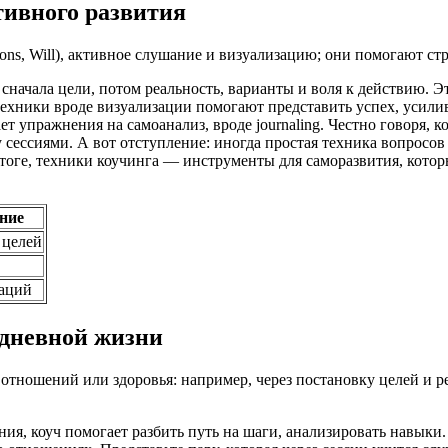
тивного развития
ns, Will), активное слушание и визуализацию; они помогают стр
ачала цели, потом реальность, варианты и воля к действию. Эт
техники вроде визуализации помогают представить успех, усили
ет упражнения на самоанализ, вроде journaling. Честно говоря, 
сессиями. А вот отступление: иногда простая техника вопросов 
итоге, техники коучинга — инструменты для саморазвития, котор
ние
 целей
уаций
дневной жизни
отношений или здоровья: например, через постановку целей и р
ия, коуч помогает разбить путь на шаги, анализировать навыки. 