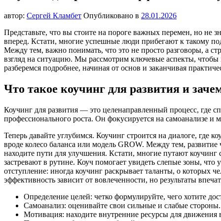
автор:
Сергей Кламбет
Опубликовано в
28.01.2026
Представьте, что вы стоите на пороге важных перемен, но не з
вперед. Кстати, многие успешные люди прибегают к такому под
Между тем, важно понимать, что это не просто разговоры, а с
взгляд на ситуацию. Мы рассмотрим ключевые аспекты, чтобы в
разберемся подробнее, начиная от основ и заканчивая практич
Что такое коучинг для развития и заче
Коучинг для развития — это целенаправленный процесс, где сп
профессионального роста. Он фокусируется на самоанализе и 
Теперь давайте углубимся. Коучинг строится на диалоге, где к
вроде колесо баланса или модель GROW. Между тем, развитие ч
находите пути для улучшения. Кстати, многие путают коучинг с
застревают в рутине. Коуч помогает увидеть слепые зоны, что 
отступление: иногда коучинг раскрывает таланты, о которых че
эффективность зависит от вовлеченности, но результаты впеча
Определение целей: четко формулируйте, чего хотите дос
Самоанализ: оценивайте свои сильные и слабые стороны.
Мотивация: находите внутренние ресурсы для движения 