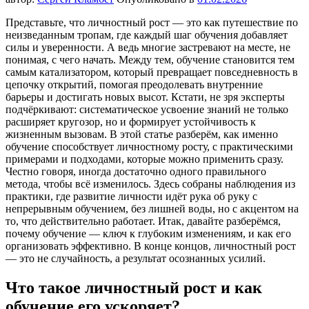
Представьте, что личностный рост — это как путешествие по
неизведанным тропам, где каждый шаг обучения добавляет
силы и уверенности. А ведь многие застревают на месте, не
понимая, с чего начать. Между тем, обучение становится тем
самым катализатором, который превращает повседневность в
цепочку открытий, помогая преодолевать внутренние
барьеры и достигать новых высот. Кстати, не зря эксперты
подчёркивают: систематическое усвоение знаний не только
расширяет кругозор, но и формирует устойчивость к
жизненным вызовам. В этой статье разберём, как именно
обучение способствует личностному росту, с практическими
примерами и подходами, которые можно применить сразу.
Честно говоря, иногда достаточно одного правильного
метода, чтобы всё изменилось. Здесь собраны наблюдения из
практики, где развитие личности идёт рука об руку с
непрерывным обучением, без лишней воды, но с акцентом на
то, что действительно работает. Итак, давайте разберёмся,
почему обучение — ключ к глубоким изменениям, и как его
организовать эффективно. В конце концов, личностный рост
— это не случайность, а результат осознанных усилий.
Что такое личностный рост и как
обучение его ускоряет?