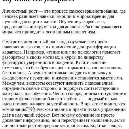
Личностный рост — это процесс самосовершенствования, где
человек развивает навыки, эмоции и мировоззрение для
лучшей адаптации к жизни. Обучение ускоряет его,
предоставляя инструменты для анализа себя и окружающего
мира, что приводит к осознанным изменениям.
Смотрите, личностный рост подразумевает не просто
накопление фактов, а их применение для трансформации
характера. Например, чтение книг по психологии помогает
разобраться в своих мотивах, а курсы по лидерству
формируют уверенность в общении. Кстати, многие
отмечают, что без обучения рост тормозится, словно машина
без топлива. А ведь стоит только внедрить привычку к
ежедневному изучению, и изменения становятся заметными.
Между тем, эксперты советуют начинать с самоанализа:
определить слабые стороны и подобрать соответствующие
материалы для обучения. Честно говоря, иногда отступление в
сторону философии добавляет глубины — подумайте, как
идеи стоиков влияют на устойчивость. В практике видно, что
комбинация理论ического знания и практических упражнений
даёт наилучший эффект. Вот почему обучение не просто
добавляет информацию, но и перестраивает мышление, делая
личностный рост непрерывным процессом. Коротко говоря,