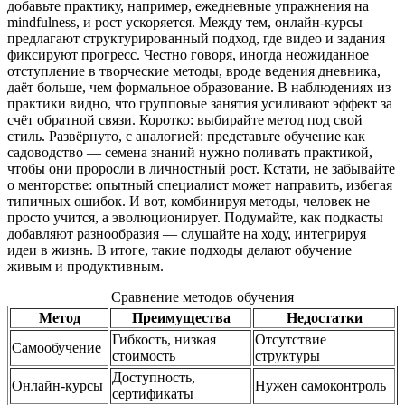
добавьте практику, например, ежедневные упражнения на
mindfulness, и рост ускоряется. Между тем, онлайн-курсы
предлагают структурированный подход, где видео и задания
фиксируют прогресс. Честно говоря, иногда неожиданное
отступление в творческие методы, вроде ведения дневника,
даёт больше, чем формальное образование. В наблюдениях из
практики видно, что групповые занятия усиливают эффект за
счёт обратной связи. Коротко: выбирайте метод под свой
стиль. Развёрнуто, с аналогией: представьте обучение как
садоводство — семена знаний нужно поливать практикой,
чтобы они проросли в личностный рост. Кстати, не забывайте
о менторстве: опытный специалист может направить, избегая
типичных ошибок. И вот, комбинируя методы, человек не
просто учится, а эволюционирует. Подумайте, как подкасты
добавляют разнообразия — слушайте на ходу, интегрируя
идеи в жизнь. В итоге, такие подходы делают обучение
живым и продуктивным.
Сравнение методов обучения
Метод
Преимущества
Недостатки
Гибкость, низкая
Отсутствие
Самообучение
стоимость
структуры
Доступность,
Онлайн-курсы
Нужен самоконтроль
сертификаты