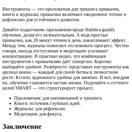
Инструменты — это приложения для трекинга привычек,
книги и журналы; привычки включают ежедневное чтение и
рефлексию для устойчивого развития.
Давайте подытожим: приложения вроде Habitica gamify
обучение, делая его увлекательным. А ведь простые
привычки, как 20 минут чтения в день, накапливают эффект.
Между тем, журналы помогают отслеживать прогресс. Честно
говоря, иногда отступление в медитацию усиливает
концентрацию. В практике видно, что комбинация
инструментов с привычками даёт синергию. Коротко:
выбирайте удобное. Развёрнуто: представьте инструменты как
арсенал воина — каждый для своей битвы в личностном
росте. Кстати, аудиокниги удобны для занятых. И вот, внедряя
их, обучение становится частью жизни. Подумайте о сеттинге
целей SMART — это структурирует процесс.
Приложения: для напоминаний и трекинга.
Книги: источник глубоких идей.
Журналы: для рефлексии.
Медитация: для фокуса.
Заключение